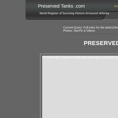
Preserved Tanks .com
HO
World Register of Surviving Historic Armoured Vehicles
Current Query: Full entry for the tank(s)/
Photos, NavPix & Videos
PRESERVED
Powered By Subgurim(http://googlemaps.subgurim.ne