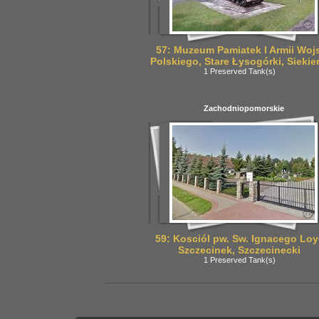
57: Muzeum Pamiatek I Armii Woj
Polskiego, Stare Łysogórki, Siekier
1 Preserved Tank(s)
Zachodniopomorskie
59: Kosciól pw. Sw. Ignacego Loyo
Szczecinek, Szczecinecki
1 Preserved Tank(s)