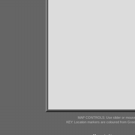
MAP CONTROLS: Use slider or mousewhe
KEY: Location markers are coloured from Gre